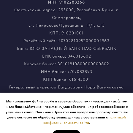
ИНН
9102283266
Фактический адрес: 295000, Республика Крым, г.
Симферополь,
ул. Некрасова/Турецкая д. 17/1, к.15
КПП: 910201001
Расчётный счёт: 40702810952000004963
Банк: ЮГО-ЗАПАДНЫЙ БАНК ПАО СБЕРБАНК
БИК банка: 046015602
Корсчёт банка: 30101810600000000602
ИНН банка: 7707083893
КПП банка: 616143001
Генеральный директор Багдасарян Нора Вагинаковна
Мы используем файлы cookie и сервисы сбора технических данных (в том
числе Яндекс.Метрика и top.mail.ru) для обеспечения работоспособности и
улучшения сайта. Нажимая «Принять» или продолжая просмотр сайта, вы
даете согласие на обработку ваших данных в соответствии с
политикой
конфиденциальности сайта
.