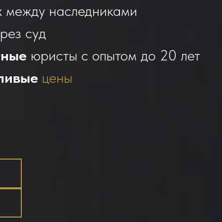
х между наследниками
рез суд
тные
юристы с опытом до 20 лет
ливые
цены