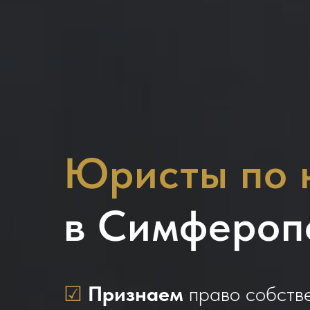
Юристы по 
в Симфероп
☑
Признаем
право собств