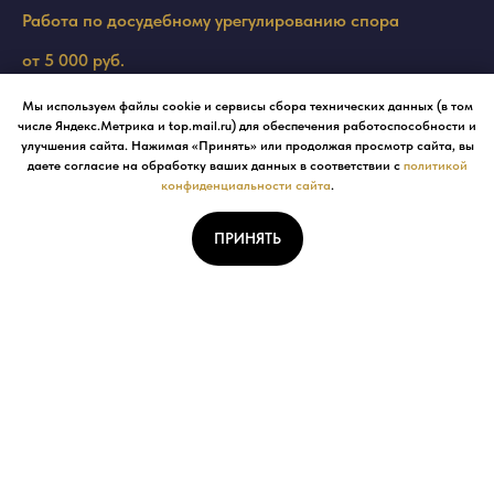
Работа по досудебному урегулированию спора
от 5 000 руб.
Мы используем файлы cookie и сервисы сбора технических данных (в том
числе Яндекс.Метрика и top.mail.ru) для обеспечения работоспособности и
Подготовка соглашений
улучшения сайта. Нажимая «Принять» или продолжая просмотр сайта, вы
даете согласие на обработку ваших данных в соответствии с
политикой
от 3 000 руб.
конфиденциальности сайта
.
ПРИНЯТЬ
Составление и подача заявлений и жалоб в военные
суды
от 3 000 руб.
Защита на стадии предварительного следствия
от 5 000 руб.